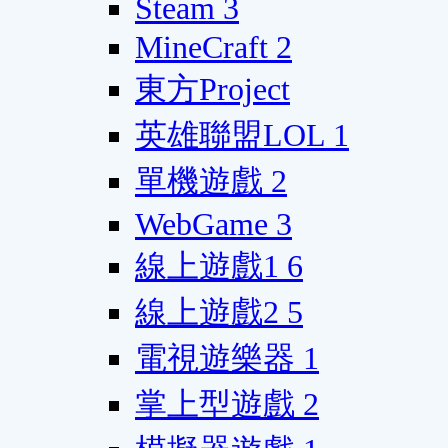
Steam
3
MineCraft
2
東方Project
英雄聯盟LOL
1
單機遊戲
2
WebGame
3
線上遊戲1
6
線上遊戲2
5
電視遊樂器
1
掌上型遊戲
2