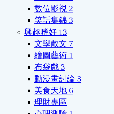
數位影視
2
笑話集錦
3
興趣嗜好
13
文學散文
7
繪圖藝術
1
布袋戲
3
動漫畫討論
3
美食天地
6
理財專區
心理測驗
1