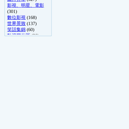
影視、明星、電影
(301)
數位影視
(168)
世界景致
(137)
笑話集錦
(60)
動漫圖片區
(26)
小說、散文、 ..
(19)
哈啦舊文區
(14)
心理測驗
(5)
影像封存館
(5)
成人笑話
(4)
攝影分享
(4)
運動體育
(4)
自然科學&天文 ..
(3)
勵志、語錄、小品
(3)
好書推薦
(3)
烹飪
(2)
動漫舊文區
(2)
生態.風景
(2)
中國文學學術討論