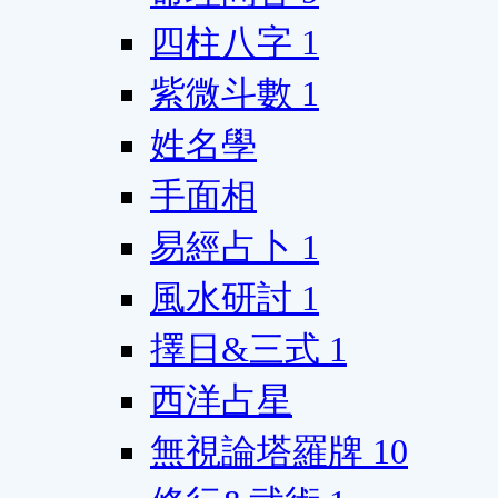
四柱八字
1
紫微斗數
1
姓名學
手面相
易經占卜
1
風水研討
1
擇日&三式
1
西洋占星
無視論塔羅牌
10