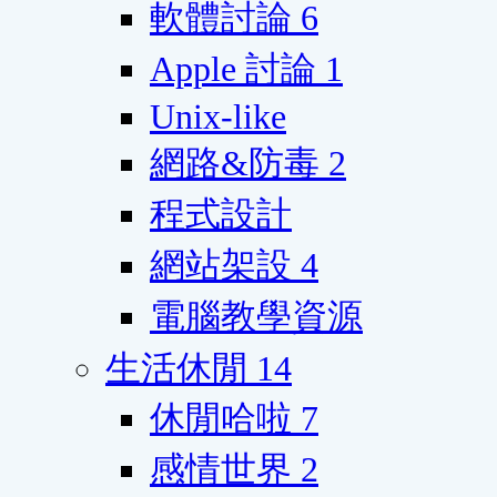
軟體討論
6
Apple 討論
1
Unix-like
網路&防毒
2
程式設計
網站架設
4
電腦教學資源
生活休閒
14
休閒哈啦
7
感情世界
2