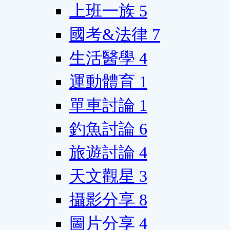
上班一族
5
國考&法律
7
生活醫學
4
運動體育
1
單車討論
1
釣魚討論
6
旅遊討論
4
天文觀星
3
攝影分享
8
圖片分享
4