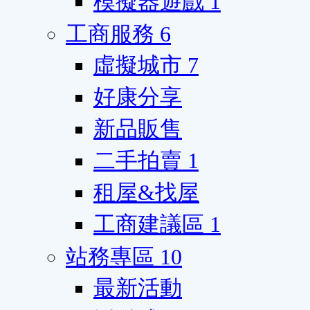
模擬器遊戲
1
工商服務
6
虛擬城市
7
好康分享
新品販售
二手拍賣
1
租屋&找屋
工商建議區
1
站務專區
10
最新活動