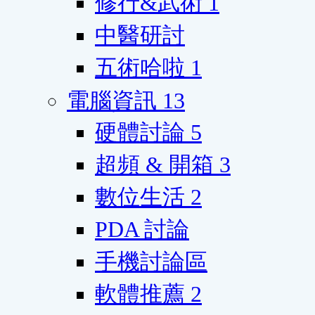
修行&武術
1
中醫研討
五術哈啦
1
電腦資訊
13
硬體討論
5
超頻 & 開箱
3
數位生活
2
PDA 討論
手機討論區
軟體推薦
2