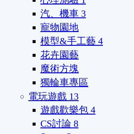
汽、機車
3
寵物園地
模型&手工藝
4
花卉園藝
魔術方塊
獨輪車專區
電玩遊戲
13
遊戲歡樂包
4
CS討論
8