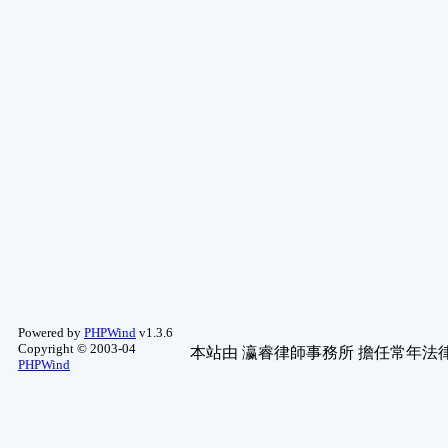
(2)
動漫畫討論
(2)
摺紙工藝
(1)
天象.氣候
(1)
中醫研討
(1)
商攝.建築
(1)
食品加工
(1)
寵物園地
(1)
醫學常識
(1)
意境.黑白
(1)
Powered by
PHPWind
v1.3.6
Copyright © 2003-04
本站由
瀛睿律師事務所
擔任常年法律
PHPWind