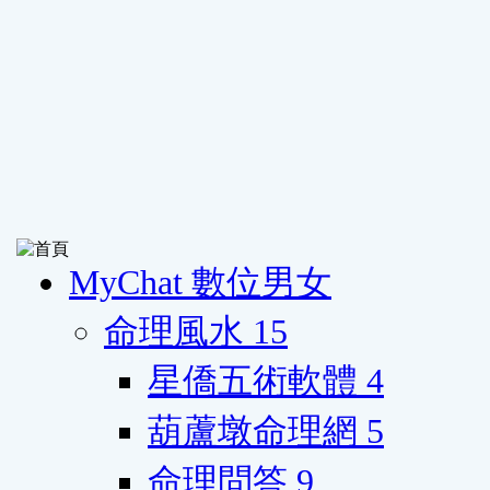
MyChat 數位男女
命理風水
15
星僑五術軟體
4
葫蘆墩命理網
5
命理問答
9