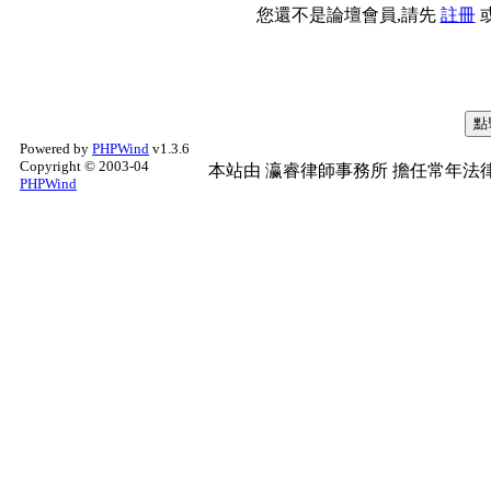
您還不是論壇會員,請先
註冊
Powered by
PHPWind
v1.3.6
Copyright © 2003-04
本站由
瀛睿律師事務所
擔任常年法律
PHPWind