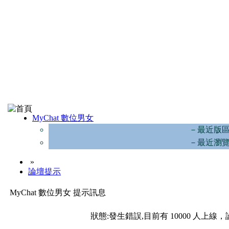
MyChat 數位男女
－最近版
－最近瀏
»
論壇提示
MyChat 數位男女 提示訊息
狀態:發生錯誤,目前有 10000 人上線