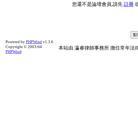
您還不是論壇會員,請先
註冊
Powered by
PHPWind
v1.3.6
Copyright © 2003-04
本站由
瀛睿律師事務所
擔任常年法律
PHPWind