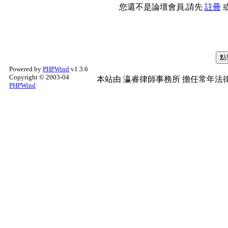
您還不是論壇會員,請先
註冊
Powered by
PHPWind
v1.3.6
Copyright © 2003-04
本站由
瀛睿律師事務所
擔任常年法律
PHPWind