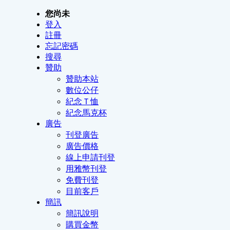
您尚未
登入
註冊
忘記密碼
搜尋
贊助
贊助本站
數位公仔
紀念Ｔ恤
紀念馬克杯
廣告
刊登廣告
廣告價格
線上申請刊登
用雅幣刊登
免費刊登
目前客戶
簡訊
簡訊說明
購買金幣