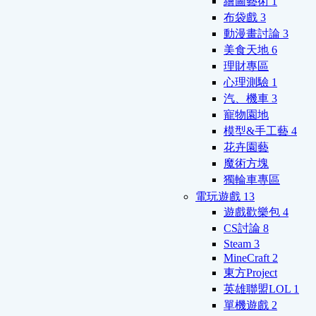
繪圖藝術
1
布袋戲
3
動漫畫討論
3
美食天地
6
理財專區
心理測驗
1
汽、機車
3
寵物園地
模型&手工藝
4
花卉園藝
魔術方塊
獨輪車專區
電玩遊戲
13
遊戲歡樂包
4
CS討論
8
Steam
3
MineCraft
2
東方Project
英雄聯盟LOL
1
單機遊戲
2