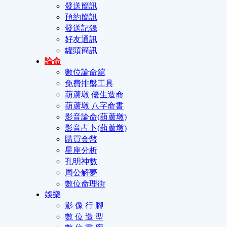
發送簡訊
預約簡訊
發送記錄
好友通訊
罐頭簡訊
論命
數位論命舘
免費排盤工具
葫蘆墩 優生造命
葫蘆墩 八字命書
影音論命(葫蘆墩)
影音占卜(葫蘆墩)
購買金幣
星座分析
孔明神數
周公解夢
數位命理街
娛樂
影 像 行 腳
數 位 造 型