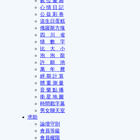
數 位 畫 廊
心 情 日 記
公 益 彩 券
送生日蛋糕
俄羅斯方塊
四 川 省
猜 數 字
比 大 小
泡 泡 龍
許 願 池
萬 年 曆
經 期 計 算
體 重 測 量
音 樂 點 播
衛 星 地 圖
時間戳字幕
男女聊天室
求助
論壇守則
會員等級
會員權限