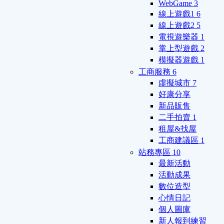
WebGame
3
線上遊戲1
6
線上遊戲2
5
電視遊樂器
1
掌上型遊戲
2
模擬器遊戲
1
工商服務
6
虛擬城市
7
好康分享
新品販售
二手拍賣
1
租屋&找屋
工商建議區
1
站務專區
10
最新活動
活動成果
數位造型
心情日記
個人圖庫
新人報到練習