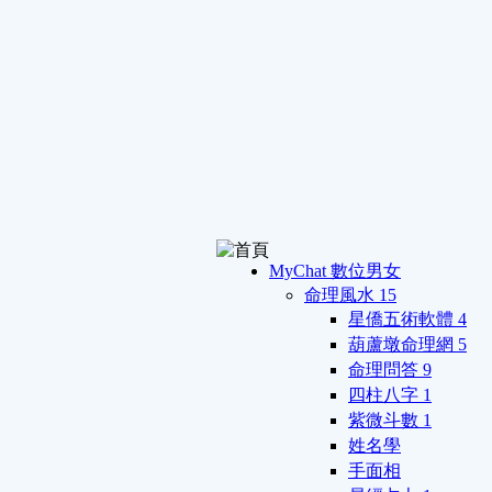
MyChat 數位男女
命理風水
15
星僑五術軟體
4
葫蘆墩命理網
5
命理問答
9
四柱八字
1
紫微斗數
1
姓名學
手面相