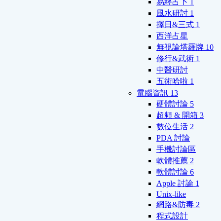
易經占卜
1
風水研討
1
擇日&三式
1
西洋占星
無視論塔羅牌
10
修行&武術
1
中醫研討
五術哈啦
1
電腦資訊
13
硬體討論
5
超頻 & 開箱
3
數位生活
2
PDA 討論
手機討論區
軟體推薦
2
軟體討論
6
Apple 討論
1
Unix-like
網路&防毒
2
程式設計