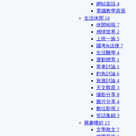
網站架設
4
電腦教學資源
生活休閒
14
休閒哈啦
7
感情世界
2
上班一族
5
國考&法律
7
生活醫學
4
運動體育
1
單車討論
1
釣魚討論
6
旅遊討論
4
天文觀星
3
攝影分享
8
圖片分享
4
數位影視
2
笑話集錦
3
興趣嗜好
13
文學散文
7