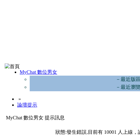
MyChat 數位男女
－最近版
－最近瀏
»
論壇提示
MyChat 數位男女 提示訊息
狀態:發生錯誤,目前有 10001 人上線