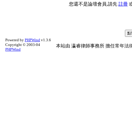
您還不是論壇會員,請先
註冊
Powered by
PHPWind
v1.3.6
Copyright © 2003-04
本站由
瀛睿律師事務所
擔任常年法律
PHPWind