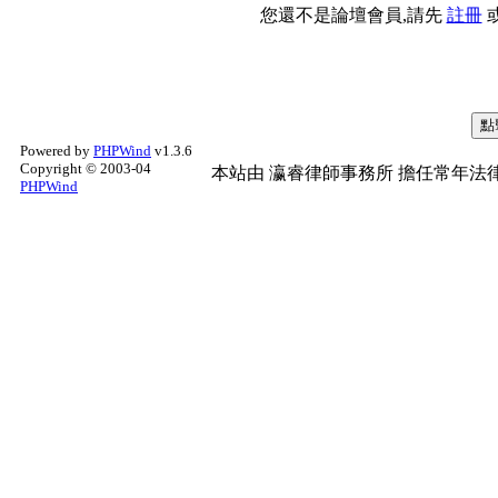
您還不是論壇會員,請先
註冊
Powered by
PHPWind
v1.3.6
Copyright © 2003-04
本站由
瀛睿律師事務所
擔任常年法律
PHPWind