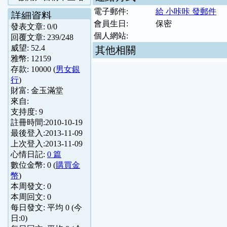
電子郵件:
給 小咔咔 發郵件
詳細資料
會員生日:
保密
發表文章:
0
/
0
個人網站:
回覆文章:
239
/
248
威望:
52.4
其他相關
雅幣:
12159
存款:
10000
(
男女銀
行
)
財富:
金玉滿堂
來自:
支持度:
9
註冊時間:
2010-10-19
最後登入:
2013-11-09
上次登入:
2013-11-09
心情日記:
0 篇
數位金幣:
0
(
購買金
幣
)
本周發文:
0
本周回文:
0
每日發文: 平均
0
(今
日:
0
)