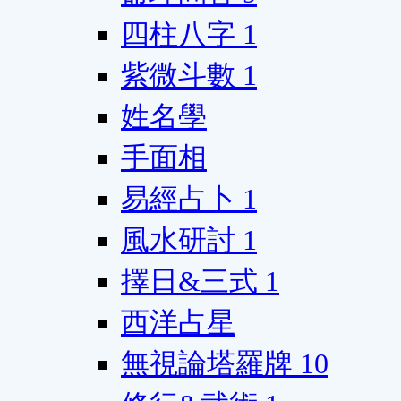
四柱八字
1
紫微斗數
1
姓名學
手面相
易經占卜
1
風水研討
1
擇日&三式
1
西洋占星
無視論塔羅牌
10