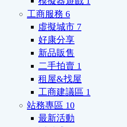
模擬器遊戲
1
工商服務
6
虛擬城市
7
好康分享
新品販售
二手拍賣
1
租屋&找屋
工商建議區
1
站務專區
10
最新活動