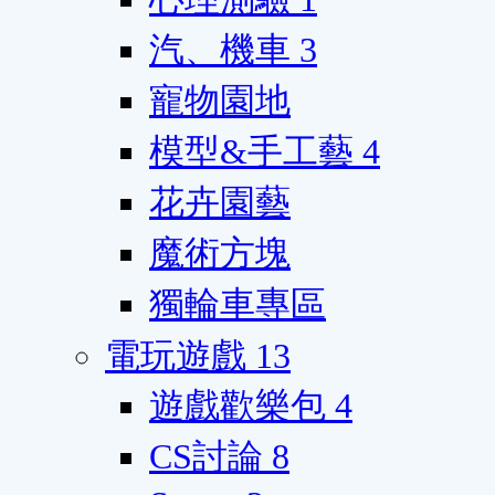
汽、機車
3
寵物園地
模型&手工藝
4
花卉園藝
魔術方塊
獨輪車專區
電玩遊戲
13
遊戲歡樂包
4
CS討論
8