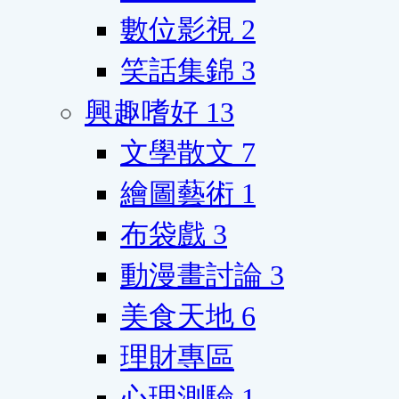
數位影視
2
笑話集錦
3
興趣嗜好
13
文學散文
7
繪圖藝術
1
布袋戲
3
動漫畫討論
3
美食天地
6
理財專區
心理測驗
1