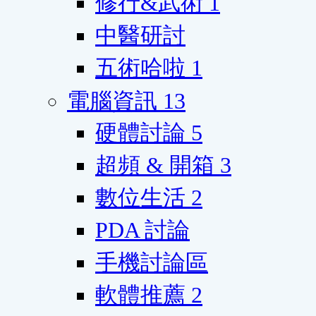
修行&武術
1
中醫研討
五術哈啦
1
電腦資訊
13
硬體討論
5
超頻 & 開箱
3
數位生活
2
PDA 討論
手機討論區
軟體推薦
2