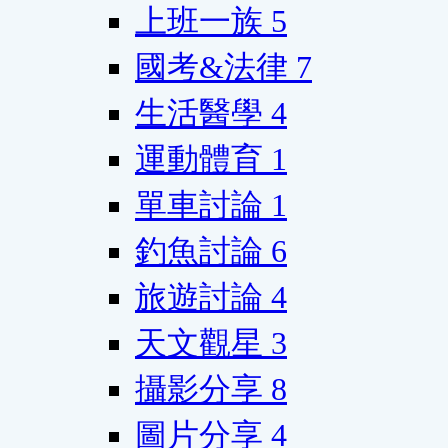
上班一族
5
國考&法律
7
生活醫學
4
運動體育
1
單車討論
1
釣魚討論
6
旅遊討論
4
天文觀星
3
攝影分享
8
圖片分享
4