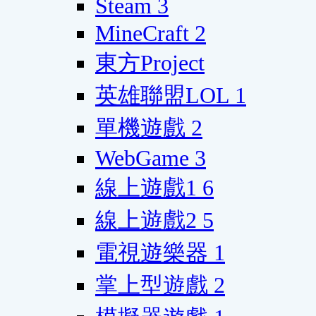
Steam
3
MineCraft
2
東方Project
英雄聯盟LOL
1
單機遊戲
2
WebGame
3
線上遊戲1
6
線上遊戲2
5
電視遊樂器
1
掌上型遊戲
2