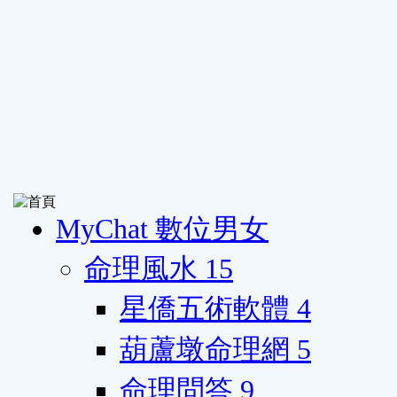
MyChat 數位男女
命理風水
15
星僑五術軟體
4
葫蘆墩命理網
5
命理問答
9