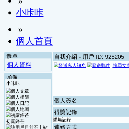
»
小咔咔
»
個人首頁
選單
自我介紹
- 用戶 ID: 928205
個人資料
[搜尋文
頭像
小咔咔
個人簽名
得獎記錄
暫無記錄
初露鋒芒
連絡方式