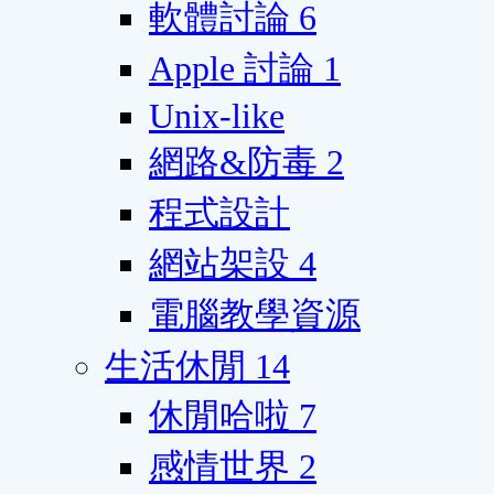
軟體討論
6
Apple 討論
1
Unix-like
網路&防毒
2
程式設計
網站架設
4
電腦教學資源
生活休閒
14
休閒哈啦
7
感情世界
2