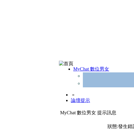
MyChat 數位男女
»
論壇提示
MyChat 數位男女 提示訊息
狀態:發生錯誤