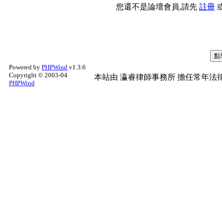
您還不是論壇會員,請先
註冊
Powered by
PHPWind
v1.3.6
Copyright © 2003-04
本站由
瀛睿律師事務所
擔任常年法律
PHPWind