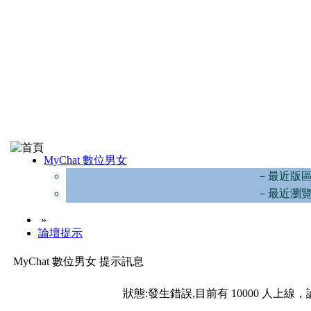
MyChat 數位男女
－最近版
－最近瀏
»
論壇提示
MyChat 數位男女 提示訊息
狀態:發生錯誤,目前有 10000 人上線