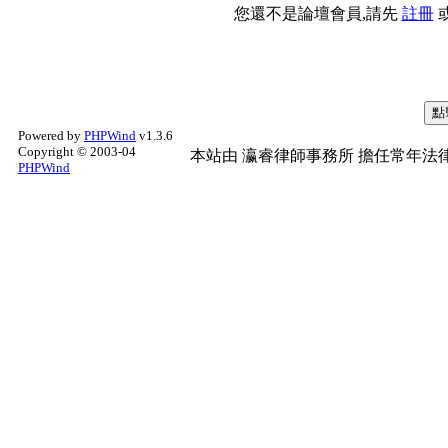
您還不是論壇會員,請先
註冊
Powered by
PHPWind
v1.3.6
Copyright © 2003-04
本站由
瀛睿律師事務所
擔任常年法律
PHPWind