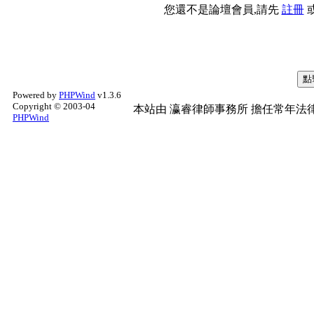
您還不是論壇會員,請先
註冊
Powered by
PHPWind
v1.3.6
Copyright © 2003-04
本站由
瀛睿律師事務所
擔任常年法律
PHPWind