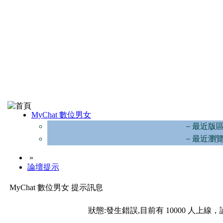
MyChat 數位男女
－最近版
－最近瀏
»
論壇提示
MyChat 數位男女 提示訊息
狀態:發生錯誤,目前有 10000 人上線