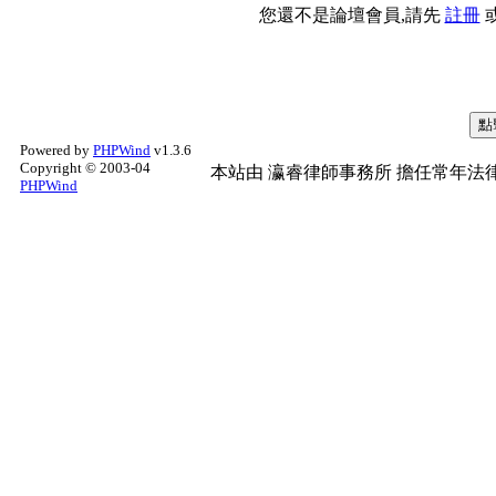
您還不是論壇會員,請先
註冊
Powered by
PHPWind
v1.3.6
Copyright © 2003-04
本站由
瀛睿律師事務所
擔任常年法律
PHPWind