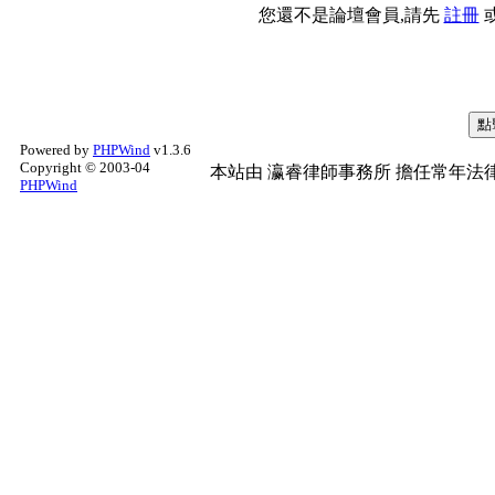
您還不是論壇會員,請先
註冊
Powered by
PHPWind
v1.3.6
Copyright © 2003-04
本站由
瀛睿律師事務所
擔任常年法律
PHPWind