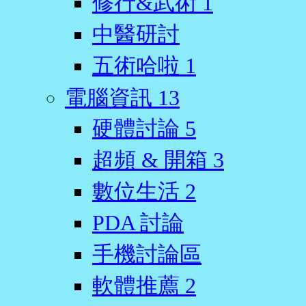
修行&武術
1
中醫研討
五術哈啦
1
電腦資訊
13
硬體討論
5
超頻 & 開箱
3
數位生活
2
PDA 討論
手機討論區
軟體推薦
2