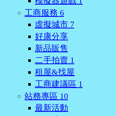
模擬器遊戲
1
工商服務
6
虛擬城市
7
好康分享
新品販售
二手拍賣
1
租屋&找屋
工商建議區
1
站務專區
10
最新活動