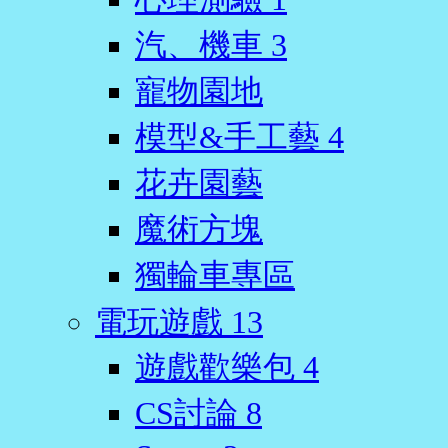
汽、機車
3
寵物園地
模型&手工藝
4
花卉園藝
魔術方塊
獨輪車專區
電玩遊戲
13
遊戲歡樂包
4
CS討論
8