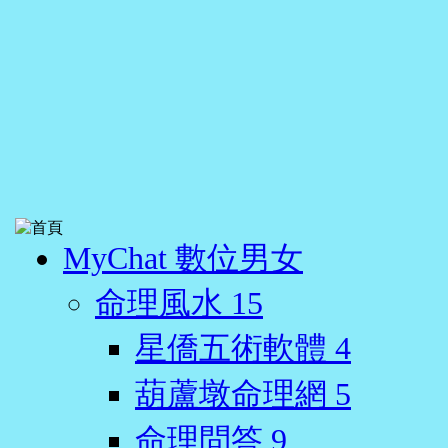
MyChat 數位男女
命理風水
15
星僑五術軟體
4
葫蘆墩命理網
5
命理問答
9