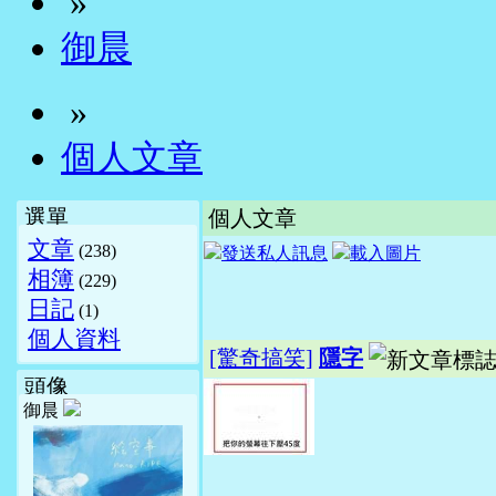
»
御晨
»
個人文章
選單
個人文章
文章
(238)
相簿
(229)
日記
(1)
個人資料
[驚奇搞笑]
隱字
頭像
御晨