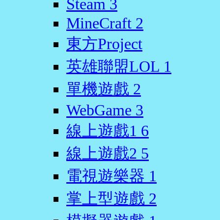
Steam
3
MineCraft
2
東方Project
英雄聯盟LOL
1
單機遊戲
2
WebGame
3
線上遊戲1
6
線上遊戲2
5
電視遊樂器
1
掌上型遊戲
2