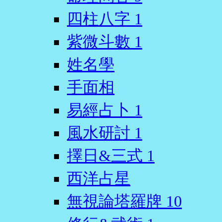
四柱八字
1
紫微斗數
1
姓名學
手面相
易經占卜
1
風水研討
1
擇日&三式
1
西洋占星
無視論塔羅牌
10