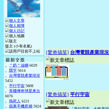
版主 (小有名氣)
[驚奇搞笑]
台灣電競產業現況
最新文章
。
＂奶＂油獅
6029
。
隱字
5614
。
台灣電競產業現況
5452
。
平行宇宙
5808
。
美國傳奇球星來台
[驚奇搞笑]
平行宇宙
6076
。
熱死人
6221
。
蘋果手機惹禍
5924
「平行宇宙」大抵是說