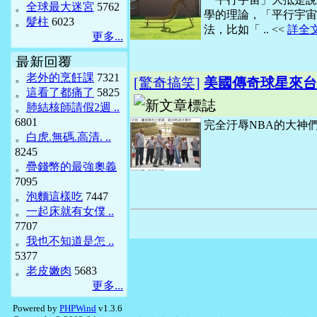
。
全球最大迷宮
5762
學的理論，「平行宇宙
。
髮柱
6023
法，比如「 .. <<
詳全
更多...
最新回覆
。
老外的烹飪課
7321
[驚奇搞笑]
美國傳奇球星來台
。
這看了都痛了
5825
。
肺結核師請假2週 ..
6801
完全汙辱NBA的大神們 
。
白虎.無碼.高清. ..
8245
。
疊錢幣的最強奧義
7095
。
泡麵這樣吃
7447
。
一起床就有女僕 ..
7707
。
我也不知道是怎 ..
5377
。
老皮嫩肉
5683
更多...
Powered by
PHPWind
v1.3.6