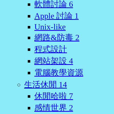
軟體討論
6
Apple 討論
1
Unix-like
網路&防毒
2
程式設計
網站架設
4
電腦教學資源
生活休閒
14
休閒哈啦
7
感情世界
2