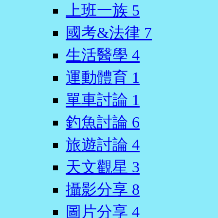
上班一族
5
國考&法律
7
生活醫學
4
運動體育
1
單車討論
1
釣魚討論
6
旅遊討論
4
天文觀星
3
攝影分享
8
圖片分享
4