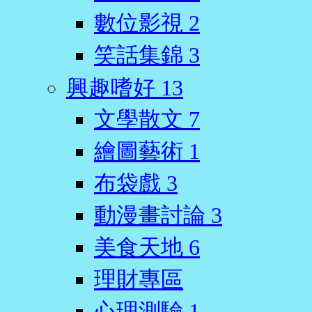
數位影視
2
笑話集錦
3
興趣嗜好
13
文學散文
7
繪圖藝術
1
布袋戲
3
動漫畫討論
3
美食天地
6
理財專區
心理測驗
1