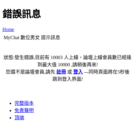
錯誤訊息
Home
MyChat 數位男女 提示訊息
狀態:發生錯誤,目前有 10003 人上線，論壇上線會員數已經達
到最大值 10000 ,請稍後再來!
您還不是論壇會員,請先
註冊
或
登入
---同時頁面將在5秒後
跳到登入界面!
完整版本
免責聲明
頂端