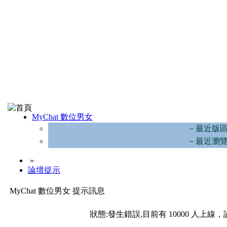
MyChat 數位男女
－最近版
－最近瀏
»
論壇提示
MyChat 數位男女 提示訊息
狀態:發生錯誤,目前有 10000 人上線