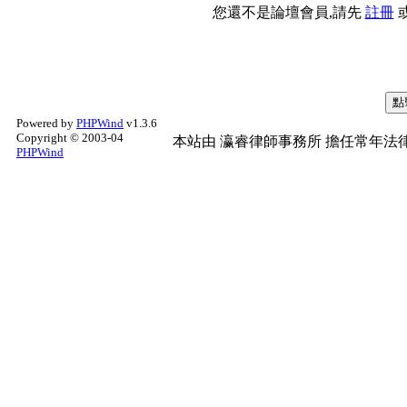
您還不是論壇會員,請先
註冊
Powered by
PHPWind
v1.3.6
Copyright © 2003-04
本站由
瀛睿律師事務所
擔任常年法律
PHPWind