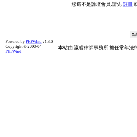
您還不是論壇會員,請先
註冊
Powered by
PHPWind
v1.3.6
Copyright © 2003-04
本站由
瀛睿律師事務所
擔任常年法律
PHPWind