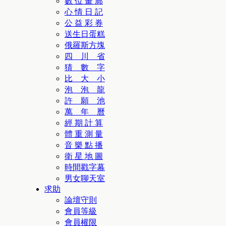
數 位 畫 廊
心 情 日 記
公 益 彩 券
送生日蛋糕
俄羅斯方塊
四 川 省
猜 數 字
比 大 小
泡 泡 龍
許 願 池
萬 年 曆
經 期 計 算
體 重 測 量
音 樂 點 播
衛 星 地 圖
時間戳字幕
男女聊天室
求助
論壇守則
會員等級
會員權限