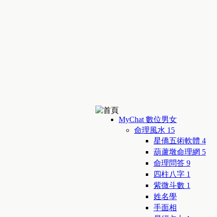
MyChat 數位男女
命理風水
15
星僑五術軟體
4
葫蘆墩命理網
5
命理問答
9
四柱八字
1
紫微斗數
1
姓名學
手面相