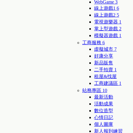
WebGame
3
線上遊戲1
6
線上遊戲2
5
電視遊樂器
1
掌上型遊戲
2
模擬器遊戲
1
工商服務
6
虛擬城市
7
好康分享
新品販售
二手拍賣
1
租屋&找屋
工商建議區
1
站務專區
10
最新活動
活動成果
數位造型
心情日記
個人圖庫
新人報到練習