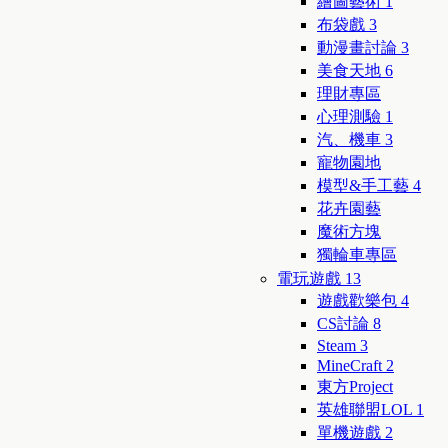
繪圖藝術
1
布袋戲
3
動漫畫討論
3
美食天地
6
理財專區
心理測驗
1
汽、機車
3
寵物園地
模型&手工藝
4
花卉園藝
魔術方塊
獨輪車專區
電玩遊戲
13
遊戲歡樂包
4
CS討論
8
Steam
3
MineCraft
2
東方Project
英雄聯盟LOL
1
單機遊戲
2