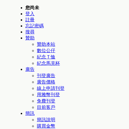
您尚未
登入
註冊
忘記密碼
搜尋
贊助
贊助本站
數位公仔
紀念Ｔ恤
紀念馬克杯
廣告
刊登廣告
廣告價格
線上申請刊登
用雅幣刊登
免費刊登
目前客戶
簡訊
簡訊說明
購買金幣