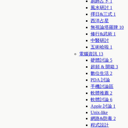
易經占卜
1
風水研討
1
擇日&三式
1
西洋占星
無視論塔羅牌
10
修行&武術
1
中醫研討
五術哈啦
1
電腦資訊
13
硬體討論
5
超頻 & 開箱
3
數位生活
2
PDA 討論
手機討論區
軟體推薦
2
軟體討論
6
Apple 討論
1
Unix-like
網路&防毒
2
程式設計