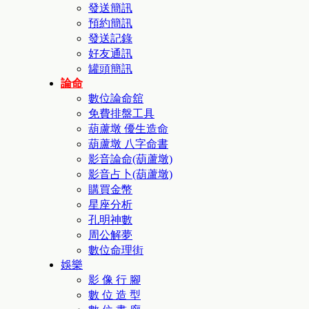
發送簡訊
預約簡訊
發送記錄
好友通訊
罐頭簡訊
論命
數位論命舘
免費排盤工具
葫蘆墩 優生造命
葫蘆墩 八字命書
影音論命(葫蘆墩)
影音占卜(葫蘆墩)
購買金幣
星座分析
孔明神數
周公解夢
數位命理街
娛樂
影 像 行 腳
數 位 造 型