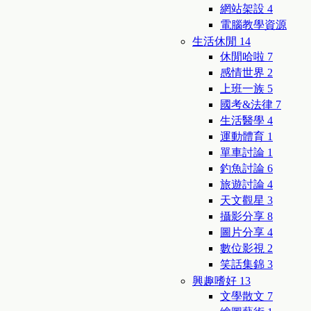
網站架設
4
電腦教學資源
生活休閒
14
休閒哈啦
7
感情世界
2
上班一族
5
國考&法律
7
生活醫學
4
運動體育
1
單車討論
1
釣魚討論
6
旅遊討論
4
天文觀星
3
攝影分享
8
圖片分享
4
數位影視
2
笑話集錦
3
興趣嗜好
13
文學散文
7