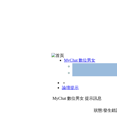
MyChat 數位男女
»
論壇提示
MyChat 數位男女 提示訊息
狀態:發生錯誤