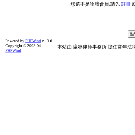
您還不是論壇會員,請先
註冊
Powered by
PHPWind
v1.3.6
Copyright © 2003-04
本站由
瀛睿律師事務所
擔任常年法律
PHPWind