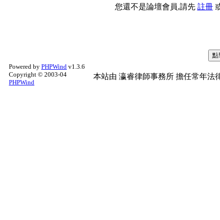
您還不是論壇會員,請先
註冊
Powered by
PHPWind
v1.3.6
Copyright © 2003-04
本站由
瀛睿律師事務所
擔任常年法律
PHPWind