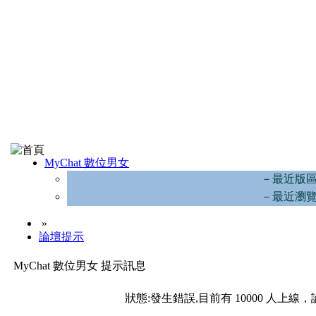
MyChat 數位男女
－最近版
－最近瀏
»
論壇提示
MyChat 數位男女 提示訊息
狀態:發生錯誤,目前有 10000 人上線