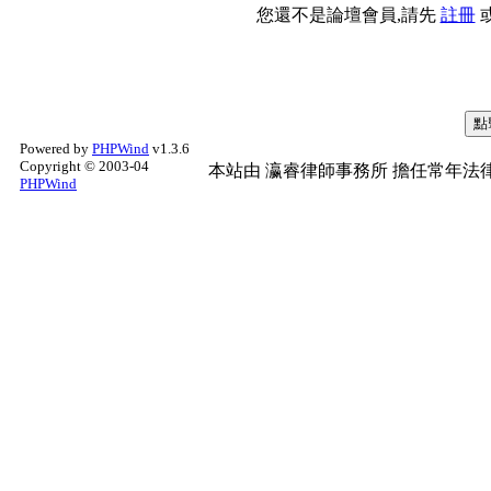
您還不是論壇會員,請先
註冊
Powered by
PHPWind
v1.3.6
Copyright © 2003-04
本站由
瀛睿律師事務所
擔任常年法律
PHPWind