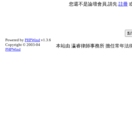
您還不是論壇會員,請先
註冊
Powered by
PHPWind
v1.3.6
Copyright © 2003-04
本站由
瀛睿律師事務所
擔任常年法律
PHPWind