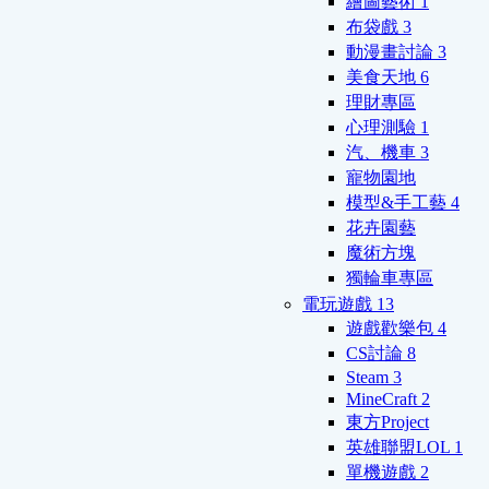
繪圖藝術
1
布袋戲
3
動漫畫討論
3
美食天地
6
理財專區
心理測驗
1
汽、機車
3
寵物園地
模型&手工藝
4
花卉園藝
魔術方塊
獨輪車專區
電玩遊戲
13
遊戲歡樂包
4
CS討論
8
Steam
3
MineCraft
2
東方Project
英雄聯盟LOL
1
單機遊戲
2