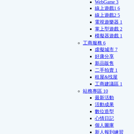
WebGame
3
線上遊戲1
6
線上遊戲2
5
電視遊樂器
1
掌上型遊戲
2
模擬器遊戲
1
工商服務
6
虛擬城市
7
好康分享
新品販售
二手拍賣
1
租屋&找屋
工商建議區
1
站務專區
10
最新活動
活動成果
數位造型
心情日記
個人圖庫
新人報到練習