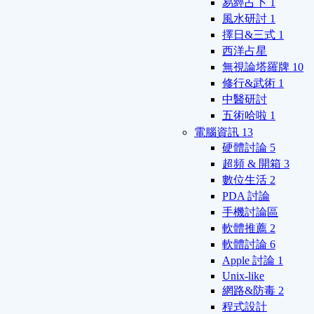
易經占卜
1
風水研討
1
擇日&三式
1
西洋占星
無視論塔羅牌
10
修行&武術
1
中醫研討
五術哈啦
1
電腦資訊
13
硬體討論
5
超頻 & 開箱
3
數位生活
2
PDA 討論
手機討論區
軟體推薦
2
軟體討論
6
Apple 討論
1
Unix-like
網路&防毒
2
程式設計