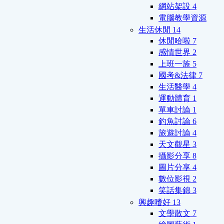
網站架設
4
電腦教學資源
生活休閒
14
休閒哈啦
7
感情世界
2
上班一族
5
國考&法律
7
生活醫學
4
運動體育
1
單車討論
1
釣魚討論
6
旅遊討論
4
天文觀星
3
攝影分享
8
圖片分享
4
數位影視
2
笑話集錦
3
興趣嗜好
13
文學散文
7