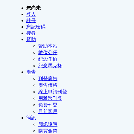
您尚未
登入
註冊
忘記密碼
搜尋
贊助
贊助本站
數位公仔
紀念Ｔ恤
紀念馬克杯
廣告
刊登廣告
廣告價格
線上申請刊登
用雅幣刊登
免費刊登
目前客戶
簡訊
簡訊說明
購買金幣