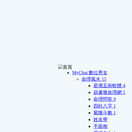
MyChat 數位男女
命理風水
15
星僑五術軟體
4
葫蘆墩命理網
5
命理問答
9
四柱八字
1
紫微斗數
1
姓名學
手面相