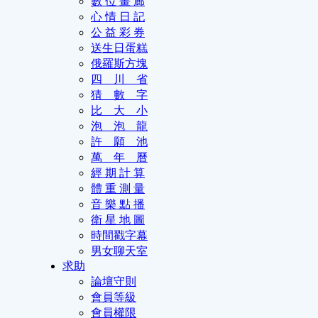
數 位 畫 廊
心 情 日 記
公 益 彩 券
送生日蛋糕
俄羅斯方塊
四 川 省
猜 數 字
比 大 小
泡 泡 龍
許 願 池
萬 年 曆
經 期 計 算
體 重 測 量
音 樂 點 播
衛 星 地 圖
時間戳字幕
男女聊天室
求助
論壇守則
會員等級
會員權限