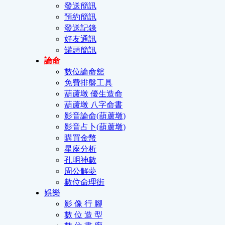
發送簡訊
預約簡訊
發送記錄
好友通訊
罐頭簡訊
論命
數位論命舘
免費排盤工具
葫蘆墩 優生造命
葫蘆墩 八字命書
影音論命(葫蘆墩)
影音占卜(葫蘆墩)
購買金幣
星座分析
孔明神數
周公解夢
數位命理街
娛樂
影 像 行 腳
數 位 造 型