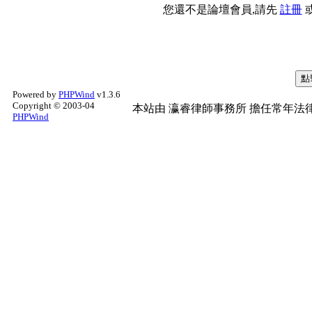
您還不是論壇會員,請先
註冊
Powered by
PHPWind
v1.3.6
Copyright © 2003-04
本站由
瀛睿律師事務所
擔任常年法律
PHPWind