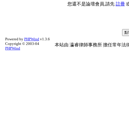
您還不是論壇會員,請先
註冊
Powered by
PHPWind
v1.3.6
Copyright © 2003-04
本站由
瀛睿律師事務所
擔任常年法律
PHPWind