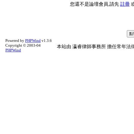
您還不是論壇會員,請先
註冊
Powered by
PHPWind
v1.3.6
Copyright © 2003-04
本站由
瀛睿律師事務所
擔任常年法律
PHPWind