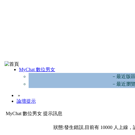
MyChat 數位男女
－最近版
－最近瀏
»
論壇提示
MyChat 數位男女 提示訊息
狀態:發生錯誤,目前有 10000 人上線