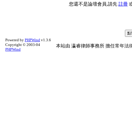
您還不是論壇會員,請先
註冊
Powered by
PHPWind
v1.3.6
Copyright © 2003-04
本站由
瀛睿律師事務所
擔任常年法律
PHPWind