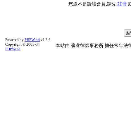
您還不是論壇會員,請先
註冊
Powered by
PHPWind
v1.3.6
Copyright © 2003-04
本站由
瀛睿律師事務所
擔任常年法律
PHPWind