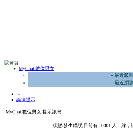
MyChat 數位男女
－最近版
－最近瀏
»
論壇提示
MyChat 數位男女 提示訊息
狀態:發生錯誤,目前有 10001 人上線