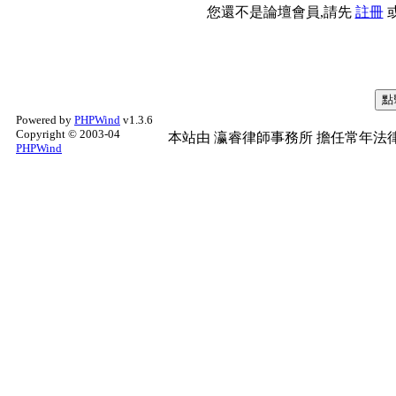
您還不是論壇會員,請先
註冊
Powered by
PHPWind
v1.3.6
Copyright © 2003-04
本站由
瀛睿律師事務所
擔任常年法律
PHPWind