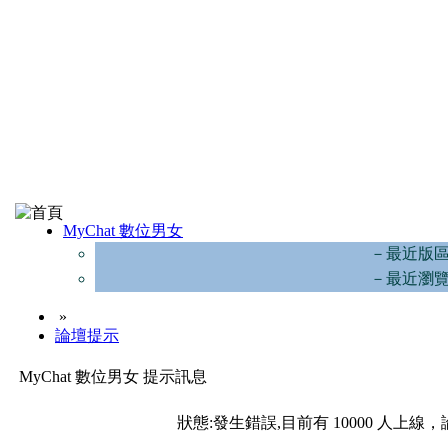
MyChat 數位男女
－最近版
－最近瀏
»
論壇提示
MyChat 數位男女 提示訊息
狀態:發生錯誤,目前有 10000 人上線