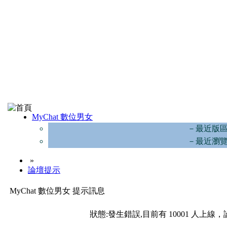
MyChat 數位男女
－最近版
－最近瀏
»
論壇提示
MyChat 數位男女 提示訊息
狀態:發生錯誤,目前有 10001 人上線