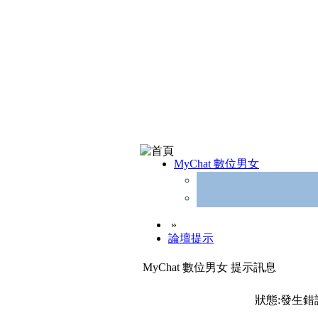
MyChat 數位男女
»
論壇提示
MyChat 數位男女 提示訊息
狀態:發生錯誤