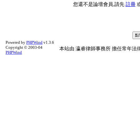
您還不是論壇會員,請先
註冊
Powered by
PHPWind
v1.3.6
Copyright © 2003-04
本站由
瀛睿律師事務所
擔任常年法律
PHPWind