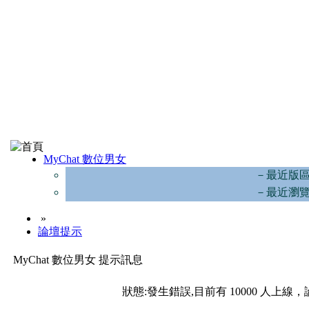
MyChat 數位男女
－最近版
－最近瀏
»
論壇提示
MyChat 數位男女 提示訊息
狀態:發生錯誤,目前有 10000 人上線