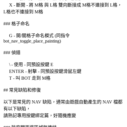
X - 斷開 - 將 M格 與 L格 雙向斷接成 M格不連接到 L格，
L格也不連接到 M格
### 格子命名
G - 開/關格子命名模式 (同指令
bot_nav_toggle_place_painting)
### 偵錯
\ - 使用 - 同預設按鍵 E
ENTER - 射擊 - 同預設按鍵滑鼠左鍵
T - 叫 BOT 走到 M格
## 常見缺陷和修復
以下是常見的 NAV 缺陷，通常由遊戲自動產生的 NAV 檔都
有以下缺陷，
請熟記專用按鍵綁定篇，好隨機應變