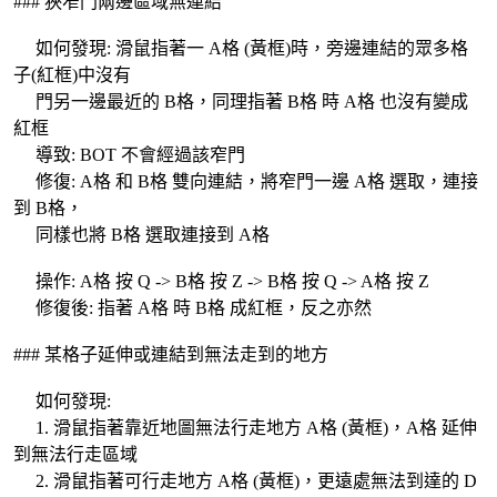
### 狹窄門兩邊區域無連結
如何發現: 滑鼠指著一 A格 (黃框)時，旁邊連結的眾多格
子(紅框)中沒有
門另一邊最近的 B格，同理指著 B格 時 A格 也沒有變成
紅框
導致: BOT 不會經過該窄門
修復: A格 和 B格 雙向連結，將窄門一邊 A格 選取，連接
到 B格，
同樣也將 B格 選取連接到 A格
操作: A格 按 Q -> B格 按 Z -> B格 按 Q -> A格 按 Z
修復後: 指著 A格 時 B格 成紅框，反之亦然
### 某格子延伸或連結到無法走到的地方
如何發現:
1. 滑鼠指著靠近地圖無法行走地方 A格 (黃框)，A格 延伸
到無法行走區域
2. 滑鼠指著可行走地方 A格 (黃框)，更遠處無法到達的 D