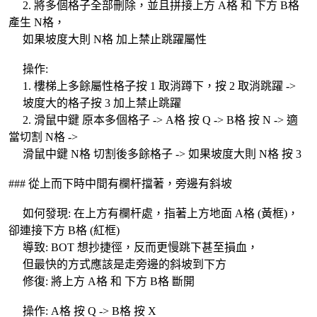
2. 將多個格子全部刪除，並且拼接上方 A格 和 下方 B格
產生 N格，
如果坡度大則 N格 加上禁止跳躍屬性
操作:
1. 樓梯上多餘屬性格子按 1 取消蹲下，按 2 取消跳躍 ->
坡度大的格子按 3 加上禁止跳躍
2. 滑鼠中鍵 原本多個格子 -> A格 按 Q -> B格 按 N -> 適
當切割 N格 ->
滑鼠中鍵 N格 切割後多餘格子 -> 如果坡度大則 N格 按 3
### 從上而下時中間有欄杆擋著，旁邊有斜坡
如何發現: 在上方有欄杆處，指著上方地面 A格 (黃框)，
卻連接下方 B格 (紅框)
導致: BOT 想抄捷徑，反而更慢跳下甚至損血，
但最快的方式應該是走旁邊的斜坡到下方
修復: 將上方 A格 和 下方 B格 斷開
操作: A格 按 Q -> B格 按 X