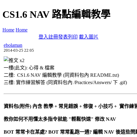
CS1.6 NAV 路點編輯教學
Home
Home
登入
註冊
發表
列印
載入圖片
ebolaman
2014-03-25 22:05
x
2
一樓(此文): 心得 & 檔案
二樓: CS1.6 NAV 編輯教學 (同資料包內 README.txt)
三樓: 實作練習解答 (同資料包內 /Practices/Answers/ 下 .gif)
資料包(附件) 內含 教學 + 常見錯誤 + 修復 + 小技巧 + 實作練
教你如何不用懂太多指令就能 "輕鬆快速" 修改 NAV
BOT 常常卡在某處? BOT 常常亂跑一通? 編輯 NAV 後這些