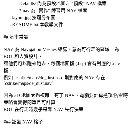
- Defaults/ 內為預設地圖之 "預設" NAV 檔案
- *.nav 為 "實作" 練習用 NAV 檔案
- layout.jpg 按鍵分布圖
- README.txt 本教學文件
## 基本常識
NAV 為 Navigation Meshes 縮寫，意為可行走的區域，為
BOT 和人質設計，
讓他們可以跑來跑去，每個地圖檔 (.bsp) 會有對應的 .nav
檔，
例如 `cstrike/maps/de_dust.bsp` 則對應的 NAV 存在
`cstrike/maps/de_dust.nav`
因為 3D 地圖太過複雜，有了 NAV，電腦要計算進攻/防禦時
策略會變得簡單且可計算，
BOT 在行走時幾乎是靠 NAV 先行決策
### 認識 NAV 格子