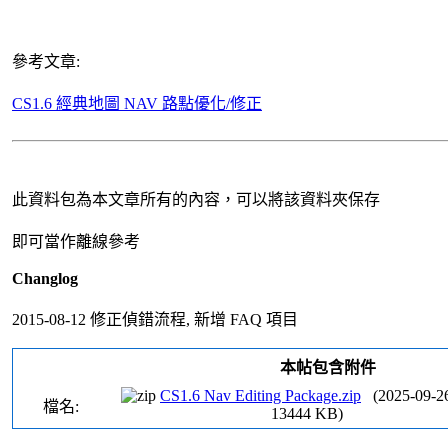
參考文章:
CS1.6 經典地圖 NAV 路點優化/修正
此資料包為本文章所有的內容，可以將該資料夾保存
即可當作離線參考
Changlog
2015-08-12 修正偵錯流程, 新增 FAQ 項目
本帖包含附件
CS1.6 Nav Editing Package.zip
(
2025-09-2
檔名:
13444
KB)