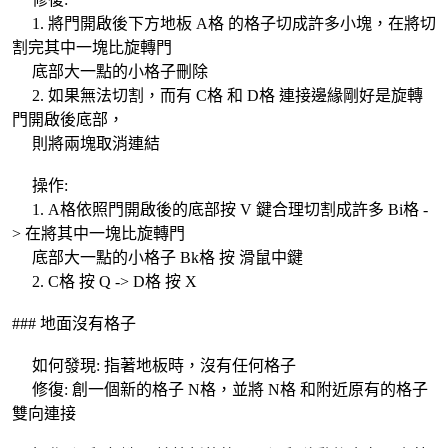
1. 將門開啟後下方地板 A格 的格子切成許多小塊，在將切
割完其中一塊比旋轉門
底部大一點的小格子刪除
2. 如果無法切割，而有 C格 和 D格 連接邊緣剛好是旋轉
門開啟後底部，
則將兩塊取消連結
操作:
1. A格依照門開啟後的底部按 V 鍵合理切割成許多 Bi格 -
> 在將其中一塊比旋轉門
底部大一點的小格子 Bk格 按 滑鼠中鍵
2. C格 按 Q -> D格 按 X
### 地面沒有格子
如何發現: 指著地板時，沒有任何格子
修復: 創一個新的格子 N格，並將 N格 和附近原有的格子
雙向連接