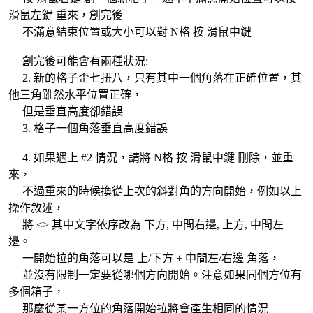
滑鼠左鍵 重來，創完後
不滿意結束位置或大小可以對 N格 按 滑鼠中鍵
創完後可能會有兩種狀況:
2. 新的格子歪七扭八，只有其中一個角落在正確位置，其
他三角雖然水平位置正確，
但是垂直高度卻錯誤
3. 格子一個角落垂直高度錯誤
4. 如果遇上 #2 情況，請將 N格 按 滑鼠中鍵 刪除，並重
來，
不過重來的時候換從上次的斜對角的方向開始，例如以上
操作敘述，
將 <> 其中文字依序改為 下方, 中間右邊, 上方, 中間左
邊。
一開始拉的角落可以是 上/下方 + 中間左/右邊 角落，
並沒有限制一定要從哪個方向開始。注意如果同個方位有
多個箱子，
那麼從某一方位的角落開始拉將會產生相同的情況