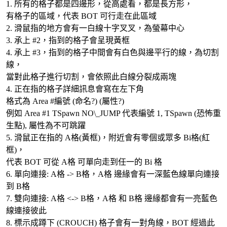
1. 所有的格子都是四邊形，從高處看，都是長方形，
有格子的區域，代表 BOT 可行走在此區域
2. 滑鼠指的地方會有一白線十字叉叉，為螢幕中心
3. 承上 #2，指到的格子會呈現黃框
4. 承上 #3，指到的格子中間會有白色與邊平行的線，為切割
線，
當對此格子進行切割，會依照此白線分裂成兩塊
4. 正在指的格子詳細訊息會寫在左下角
格式為 Area #編號 (命名?) (屬性?)
例如 Area #1 TSpawn NO\_JUMP 代表編號 1, TSpawn (恐怖重
生點), 屬性為不可跳躍
5. 滑鼠正在指的 A格(黃框)，附近會有零個或眾多 Bi格(紅
框)，
代表 BOT 可從 A格 可單向走到任一的 Bi 格
6. 單向連接: A格 -> B格，A格 邊緣會有一深藍色線單向連接
到 B格
7. 雙向連接: A格 <-> B格，A格 和 B格 邊緣都會有一亮藍色
線連接彼此
8. 標示成蹲下 (CROUCH) 格子會有一對角線，BOT 經過此