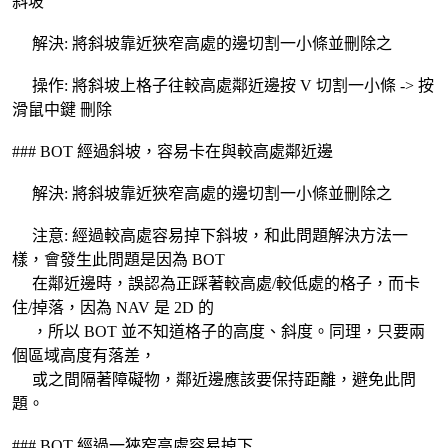
斜坡
解決: 將斜坡靠近狹窄高處的邊切割一小條並刪除之
操作: 將斜坡上格子往較高處鄰近邊按 V 切割一小條 -> 按
滑鼠中鍵 刪除
### BOT 經過斜坡，容易卡在與較高處鄰近邊
解決: 將斜坡靠近狹窄高處的邊切割一小條並刪除之
注意: 經過較高處容易掉下斜坡，和此問題解決方法一
樣，會發生此問題是因為 BOT
在鄰近邊時，誤認為正踩著較高處/較低處的格子，而卡
住/掉落，因為 NAV 是 2D 的
，所以 BOT 並不知道格子的高度、斜度。同理，只要兩
個區域高度有落差，
或之間隔著障礙物，鄰近邊應該要保持距離，避免此問
題。
### BOT 經過一狹窄高處容易掉下