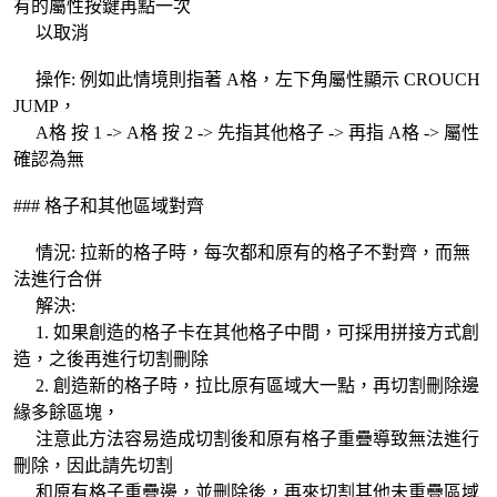
有的屬性按鍵再點一次
以取消
操作: 例如此情境則指著 A格，左下角屬性顯示 CROUCH
JUMP，
A格 按 1 -> A格 按 2 -> 先指其他格子 -> 再指 A格 -> 屬性
確認為無
### 格子和其他區域對齊
情況: 拉新的格子時，每次都和原有的格子不對齊，而無
法進行合併
解決:
1. 如果創造的格子卡在其他格子中間，可採用拼接方式創
造，之後再進行切割刪除
2. 創造新的格子時，拉比原有區域大一點，再切割刪除邊
緣多餘區塊，
注意此方法容易造成切割後和原有格子重疊導致無法進行
刪除，因此請先切割
和原有格子重疊邊，並刪除後，再來切割其他未重疊區域