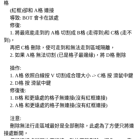
格
(紅框)卻和 A格 連接
導致: BOT 會卡在該處
修復:
1. 將最底能走到的 A格 切割成 B格 (走得到)和 C格 (走不
到)，
再把 C格 刪除，使可走到和無法走到區域隔離，
2. 如果 A格 無法切割 (已是格子最邊緣)，將 D格 刪除
操作:
1. A格 依照白線按 V 切割成合理大小 -> C格 按 滑鼠中鍵
2. D格 按 滑鼠中鍵
修復後:
1. B格 和更遠處的格子無連接(沒有紅框連接)
2. A格 和更遠處的格子無連接(沒有紅框連接)
注意:
刪除無法行走區域最好是全部刪除，此處為了方便只將連
接處斷開，