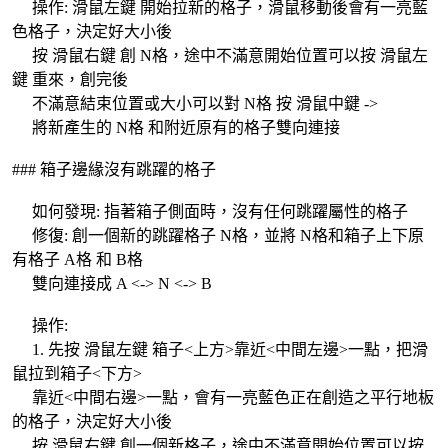
操作: 滑鼠左鍵 開始拉新的格子，滑鼠移動後會有一亮藍
色格子，決定好大小後
按 滑鼠右鍵 創 N格，途中不滿意開始位置可以按 滑鼠左
鍵 重來，創完後
不滿意結束位置或大小可以對 N格 按 滑鼠中鍵 ->
將新產生的 N格 和附近原有的格子雙向連接
### 箱子邊緣沒有跳躍的格子
如何發現: 指著箱子側面時，沒有任何跳躍屬性的格子
修復: 創一個新的跳躍格子 N格，並將 N格和箱子上下原
有格子 A格 和 B格
雙向連接成 A <-> N <-> B
操作:
1. 先按 滑鼠左鍵 箱子<上方>靠近<中間左邊>一點，把滑
鼠拉到箱子<下方>
靠近<中間右邊>一點，會有一亮藍色正在創造之平行地板
的格子，決定好大小後
按 滑鼠右鍵 創一個新格子，途中不滿意開始位置可以按