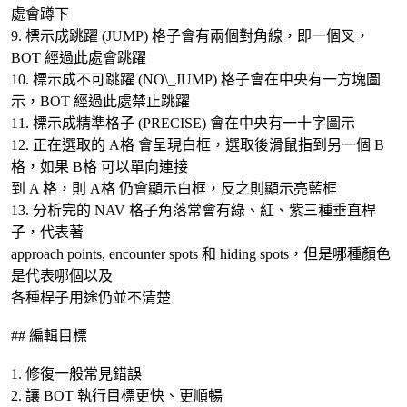
處會蹲下
9. 標示成跳躍 (JUMP) 格子會有兩個對角線，即一個叉，
BOT 經過此處會跳躍
10. 標示成不可跳躍 (NO\_JUMP) 格子會在中央有一方塊圖
示，BOT 經過此處禁止跳躍
11. 標示成精準格子 (PRECISE) 會在中央有一十字圖示
12. 正在選取的 A格 會呈現白框，選取後滑鼠指到另一個 B
格，如果 B格 可以單向連接
到 A 格，則 A格 仍會顯示白框，反之則顯示亮藍框
13. 分析完的 NAV 格子角落常會有綠、紅、紫三種垂直桿
子，代表著
approach points, encounter spots 和 hiding spots，但是哪種顏色
是代表哪個以及
各種桿子用途仍並不清楚
## 編輯目標
1. 修復一般常見錯誤
2. 讓 BOT 執行目標更快、更順暢