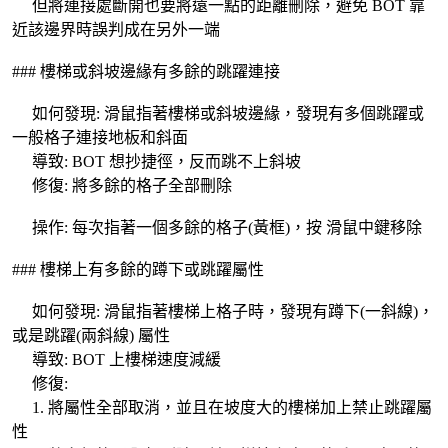
但將連接處斷開也要將遠一點的距離刪除，避免 BOT 靠
近該邊界時誤判成在另外一端
### 樓梯或斜坡邊緣有多餘的跳躍連接
如何發現: 滑鼠指著樓梯或斜坡邊緣，發現有多個跳躍或
一般格子連接地板和斜面
導致: BOT 想抄捷徑，反而跳不上斜坡
修復: 將多餘的格子全部刪除
操作: 每次指著一個多餘的格子(黃框)，按 滑鼠中鍵移除
### 樓梯上有多餘的蹲下或跳躍屬性
如何發現: 滑鼠指著樓梯上格子時，發現有蹲下(一斜線)，
或是跳躍(兩斜線) 屬性
導致: BOT 上樓梯速度減緩
修復:
1. 將屬性全部取消，並且在坡度大的樓梯加上禁止跳躍屬
性