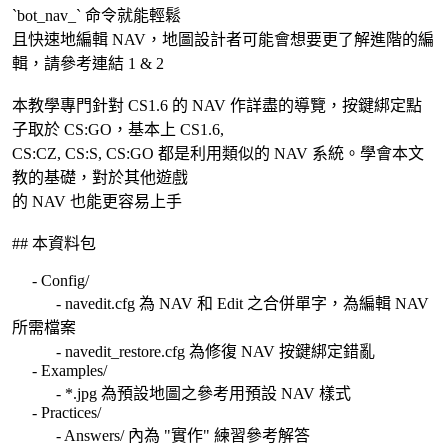
`bot_nav_` 命令就能輕鬆
且快速地編輯 NAV，地圖設計者可能會想要更了解進階的編
輯，請參考連結 1 & 2
本教學專門針對 CS1.6 的 NAV 作詳盡的導覽，按鍵綁定點
子取於 CS:GO，基本上 CS1.6,
CS:CZ, CS:S, CS:GO 都是利用類似的 NAV 系統。學會本文
教的基礎，對於其他遊戲
的 NAV 也能更容易上手
## 本資料包
- Config/
- navedit.cfg 為 NAV 和 Edit 之合併單字，為編輯 NAV
所需檔案
- navedit_restore.cfg 為修復 NAV 按鍵綁定錯亂
- Examples/
- *.jpg 為預設地圖之參考用預設 NAV 樣式
- Practices/
- Answers/ 內為 "實作" 練習參考解答