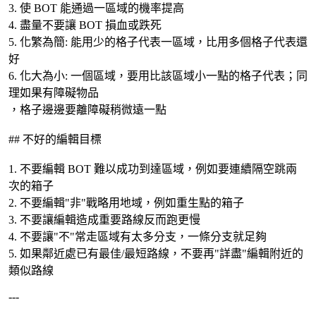
3. 使 BOT 能通過一區域的機率提高
4. 盡量不要讓 BOT 損血或跌死
5. 化繁為簡: 能用少的格子代表一區域，比用多個格子代表還
好
6. 化大為小: 一個區域，要用比該區域小一點的格子代表；同
理如果有障礙物品
，格子邊邊要離障礙稍微遠一點
## 不好的編輯目標
1. 不要編輯 BOT 難以成功到達區域，例如要連續隔空跳兩
次的箱子
2. 不要編輯"非"戰略用地域，例如重生點的箱子
3. 不要讓編輯造成重要路線反而跑更慢
4. 不要讓"不"常走區域有太多分支，一條分支就足夠
5. 如果鄰近處已有最佳/最短路線，不要再"詳盡"編輯附近的
類似路線
---