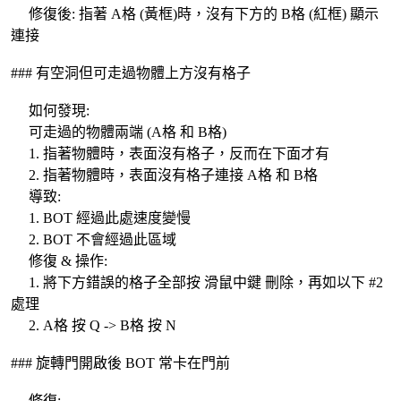
修復後: 指著 A格 (黃框)時，沒有下方的 B格 (紅框) 顯示
連接
### 有空洞但可走過物體上方沒有格子
如何發現:
可走過的物體兩端 (A格 和 B格)
1. 指著物體時，表面沒有格子，反而在下面才有
2. 指著物體時，表面沒有格子連接 A格 和 B格
導致:
1. BOT 經過此處速度變慢
2. BOT 不會經過此區域
修復 & 操作:
1. 將下方錯誤的格子全部按 滑鼠中鍵 刪除，再如以下 #2
處理
2. A格 按 Q -> B格 按 N
### 旋轉門開啟後 BOT 常卡在門前
修復: