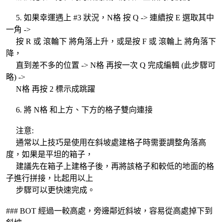
5. 如果幸運遇上 #3 狀況，N格 按 Q -> 連續按 E 選取其中
一角 ->
按 R 或 滾輪下 將角落上升，或是按 F 或 滾輪上 將角落下
降，
直到差不多的位置 -> N格 再按一次 Q 完成編輯 (此步驟可
略) ->
N格 再按 2 標示成跳躍
6. 將 N格 和上方、下方的格子雙向連接
注意:
通常以上技巧是使用在斜坡處建格子時需要調整角落高
度，如果是平坦的箱子，
建議先在箱子上建格子後，再將該格子和較低的地面的格
子進行拼接，比起用以上
步驟可以更快速完成。
### BOT 經過一較高處，旁邊鄰近斜坡，容易從高處掉下到