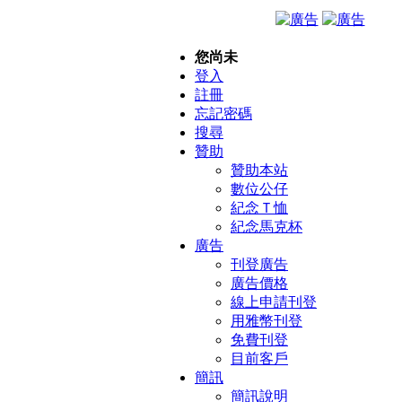
您尚未
登入
註冊
忘記密碼
搜尋
贊助
贊助本站
數位公仔
紀念Ｔ恤
紀念馬克杯
廣告
刊登廣告
廣告價格
線上申請刊登
用雅幣刊登
免費刊登
目前客戶
簡訊
簡訊說明