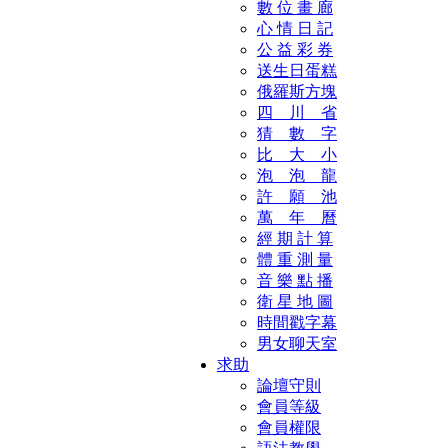
數 位 畫 廊
心 情 日 記
公 益 彩 券
送生日蛋糕
俄羅斯方塊
四 川 省
猜 數 字
比 大 小
泡 泡 龍
許 願 池
萬 年 曆
經 期 計 算
體 重 測 量
音 樂 點 播
衛 星 地 圖
時間戳字幕
男女聊天室
求助
論壇守則
會員等級
會員權限