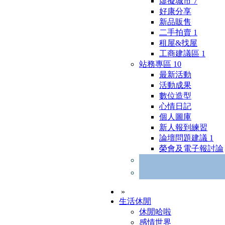
虛擬城市
7
好康分享
新品販售
二手拍賣
1
租屋&找屋
工商建議區
1
站務專區
10
最新活動
活動成果
數位造型
心情日記
個人圖庫
新人報到練習
論壇問題建議
1
榮會及電子報討論
»
生活休閒
休閒哈啦
感情世界