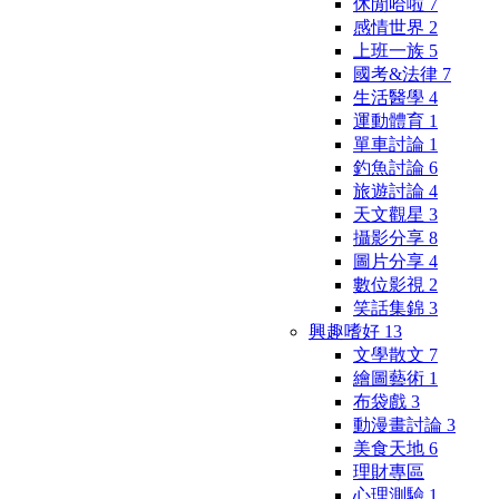
休閒哈啦
7
感情世界
2
上班一族
5
國考&法律
7
生活醫學
4
運動體育
1
單車討論
1
釣魚討論
6
旅遊討論
4
天文觀星
3
攝影分享
8
圖片分享
4
數位影視
2
笑話集錦
3
興趣嗜好
13
文學散文
7
繪圖藝術
1
布袋戲
3
動漫畫討論
3
美食天地
6
理財專區
心理測驗
1