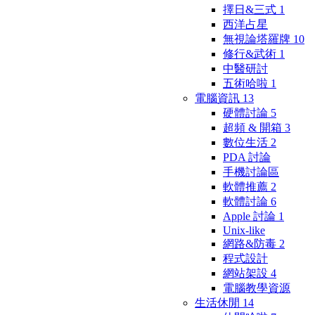
擇日&三式
1
西洋占星
無視論塔羅牌
10
修行&武術
1
中醫研討
五術哈啦
1
電腦資訊
13
硬體討論
5
超頻 & 開箱
3
數位生活
2
PDA 討論
手機討論區
軟體推薦
2
軟體討論
6
Apple 討論
1
Unix-like
網路&防毒
2
程式設計
網站架設
4
電腦教學資源
生活休閒
14