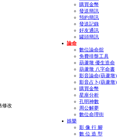
購買金幣
發送簡訊
預約簡訊
發送記錄
好友通訊
罐頭簡訊
論命
數位論命舘
免費排盤工具
葫蘆墩 優生造命
葫蘆墩 八字命書
影音論命(葫蘆墩)
影音占卜(葫蘆墩)
購買金幣
星座分析
孔明神數
周公解夢
數位命理街
娛樂
影 像 行 腳
數 位 造 型