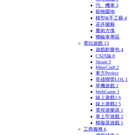
汽、機車
3
寵物園地
模型&手工藝
4
花卉園藝
魔術方塊
獨輪車專區
電玩遊戲
13
遊戲歡樂包
4
CS討論
8
Steam
3
MineCraft
2
東方Project
英雄聯盟LOL
1
單機遊戲
2
WebGame
3
線上遊戲1
6
線上遊戲2
5
電視遊樂器
1
掌上型遊戲
2
模擬器遊戲
1
工商服務
6