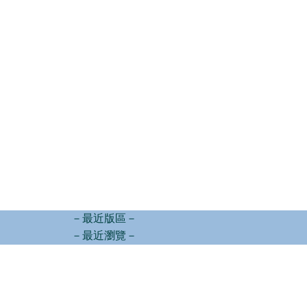
－最近版區－
－最近瀏覽－