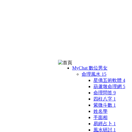
MyChat 數位男女
命理風水
15
星僑五術軟體
4
葫蘆墩命理網
5
命理問答
9
四柱八字
1
紫微斗數
1
姓名學
手面相
易經占卜
1
風水研討
1