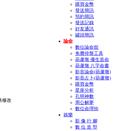
購買金幣
發送簡訊
預約簡訊
發送記錄
好友通訊
罐頭簡訊
論命
數位論命舘
免費排盤工具
葫蘆墩 優生造命
葫蘆墩 八字命書
影音論命(葫蘆墩)
影音占卜(葫蘆墩)
購買金幣
星座分析
孔明神數
周公解夢
數位命理街
娛樂
影 像 行 腳
數 位 造 型