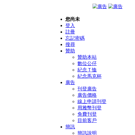
您尚未
登入
註冊
忘記密碼
搜尋
贊助
贊助本站
數位公仔
紀念Ｔ恤
紀念馬克杯
廣告
刊登廣告
廣告價格
線上申請刊登
用雅幣刊登
免費刊登
目前客戶
簡訊
簡訊說明