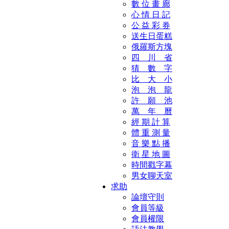
數 位 畫 廊
心 情 日 記
公 益 彩 券
送生日蛋糕
俄羅斯方塊
四 川 省
猜 數 字
比 大 小
泡 泡 龍
許 願 池
萬 年 曆
經 期 計 算
體 重 測 量
音 樂 點 播
衛 星 地 圖
時間戳字幕
男女聊天室
求助
論壇守則
會員等級
會員權限