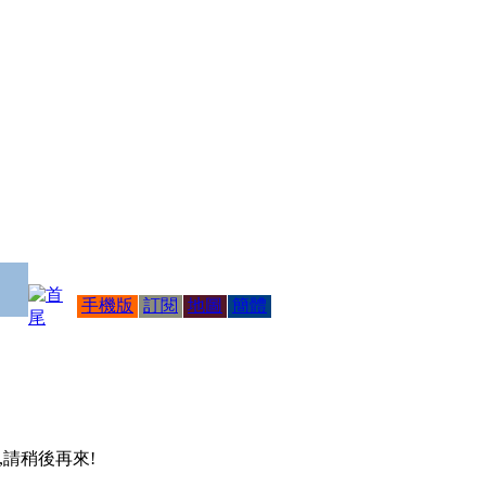
手機版
訂閱
地圖
簡體
 ,請稍後再來!