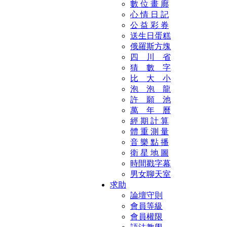
數 位 畫 廊
心 情 日 記
公 益 彩 券
送生日蛋糕
俄羅斯方塊
四 川 省
猜 數 字
比 大 小
泡 泡 龍
許 願 池
萬 年 曆
經 期 計 算
體 重 測 量
音 樂 點 播
衛 星 地 圖
時間戳字幕
男女聊天室
求助
論壇守則
會員等級
會員權限