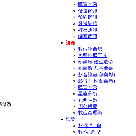
購買金幣
發送簡訊
預約簡訊
發送記錄
好友通訊
罐頭簡訊
論命
數位論命舘
免費排盤工具
葫蘆墩 優生造命
葫蘆墩 八字命書
影音論命(葫蘆墩)
影音占卜(葫蘆墩)
購買金幣
星座分析
孔明神數
周公解夢
數位命理街
娛樂
影 像 行 腳
數 位 造 型