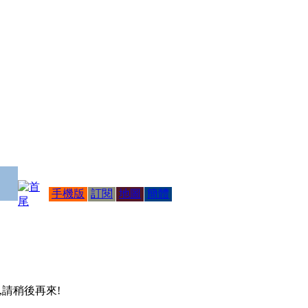
手機版
訂閱
地圖
簡體
 ,請稍後再來!