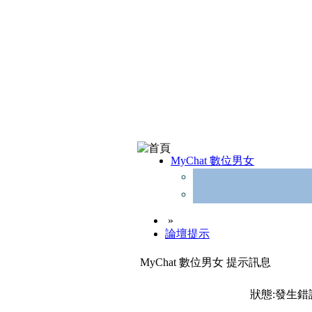
MyChat 數位男女
»
論壇提示
MyChat 數位男女 提示訊息
狀態:發生錯誤