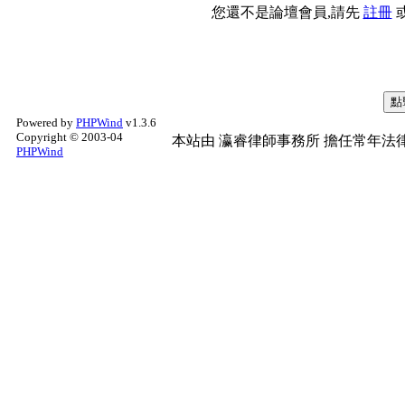
您還不是論壇會員,請先
註冊
Powered by
PHPWind
v1.3.6
Copyright © 2003-04
本站由
瀛睿律師事務所
擔任常年法律
PHPWind