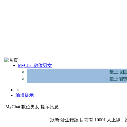
MyChat 數位男女
－最近版
－最近瀏
»
論壇提示
MyChat 數位男女 提示訊息
狀態:發生錯誤,目前有 10001 人上線