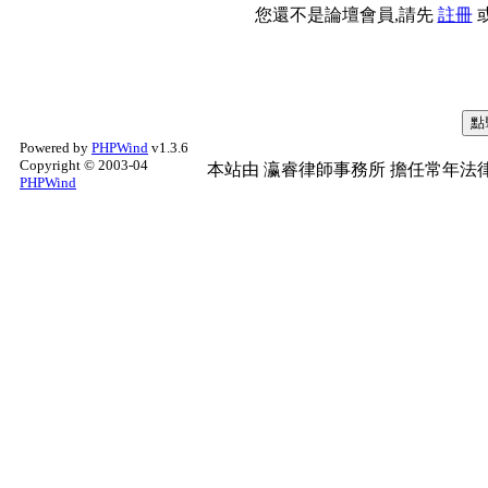
您還不是論壇會員,請先
註冊
Powered by
PHPWind
v1.3.6
Copyright © 2003-04
本站由
瀛睿律師事務所
擔任常年法律
PHPWind