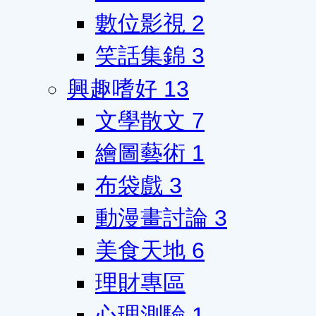
數位影視
2
笑話集錦
3
興趣嗜好
13
文學散文
7
繪圖藝術
1
布袋戲
3
動漫畫討論
3
美食天地
6
理財專區
心理測驗
1