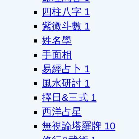
四柱八字
1
紫微斗數
1
姓名學
手面相
易經占卜
1
風水研討
1
擇日&三式
1
西洋占星
無視論塔羅牌
10