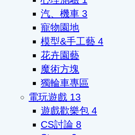
汽、機車
3
寵物園地
模型&手工藝
4
花卉園藝
魔術方塊
獨輪車專區
電玩遊戲
13
遊戲歡樂包
4
CS討論
8