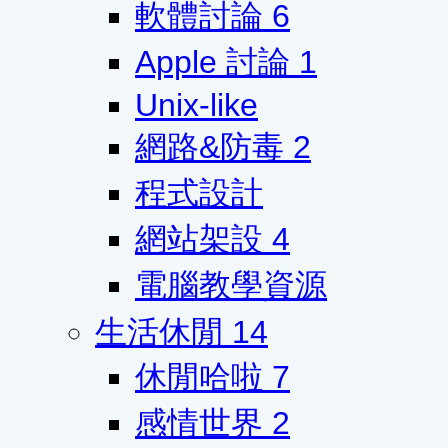
軟體討論
6
Apple 討論
1
Unix-like
網路&防毒
2
程式設計
網站架設
4
電腦教學資源
生活休閒
14
休閒哈啦
7
感情世界
2