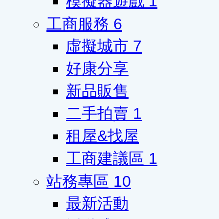
模擬器遊戲
1
工商服務
6
虛擬城市
7
好康分享
新品販售
二手拍賣
1
租屋&找屋
工商建議區
1
站務專區
10
最新活動