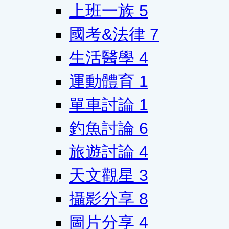
上班一族
5
國考&法律
7
生活醫學
4
運動體育
1
單車討論
1
釣魚討論
6
旅遊討論
4
天文觀星
3
攝影分享
8
圖片分享
4