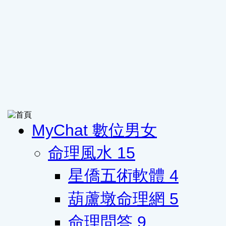
MyChat 數位男女
命理風水
15
星僑五術軟體
4
葫蘆墩命理網
5
命理問答
9