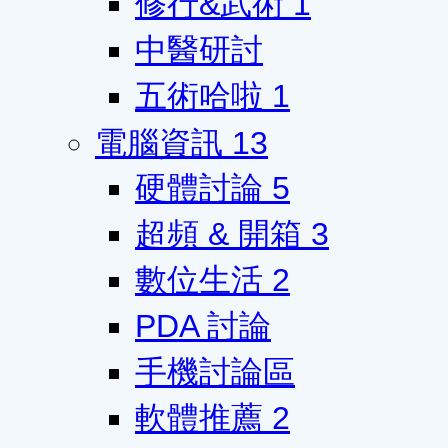
修行&武術
1
中醫研討
五術哈啦
1
電腦資訊
13
硬體討論
5
超頻 & 開箱
3
數位生活
2
PDA 討論
手機討論區
軟體推薦
2