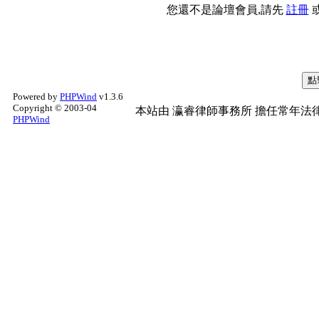
您還不是論壇會員,請先
註冊
Powered by
PHPWind
v1.3.6
Copyright © 2003-04
本站由
瀛睿律師事務所
擔任常年法律
PHPWind