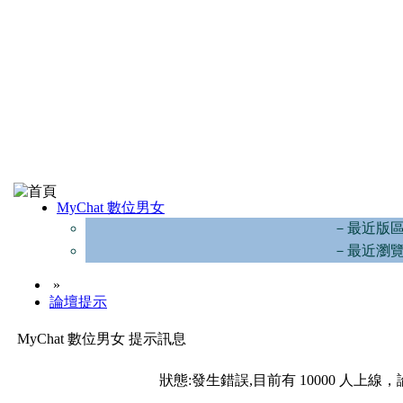
MyChat 數位男女
－最近版
－最近瀏
»
論壇提示
MyChat 數位男女 提示訊息
狀態:發生錯誤,目前有 10000 人上線