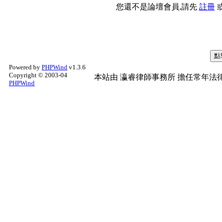
您還不是論壇會員,請先
註冊
Powered by
PHPWind
v1.3.6
Copyright © 2003-04
本站由
瀛睿律師事務所
擔任常年法律
PHPWind