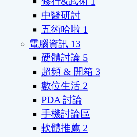
修行&武術
1
中醫研討
五術哈啦
1
電腦資訊
13
硬體討論
5
超頻 & 開箱
3
數位生活
2
PDA 討論
手機討論區
軟體推薦
2