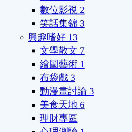
數位影視
2
笑話集錦
3
興趣嗜好
13
文學散文
7
繪圖藝術
1
布袋戲
3
動漫畫討論
3
美食天地
6
理財專區
心理測驗
1