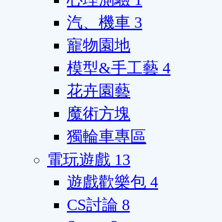
汽、機車
3
寵物園地
模型&手工藝
4
花卉園藝
魔術方塊
獨輪車專區
電玩遊戲
13
遊戲歡樂包
4
CS討論
8