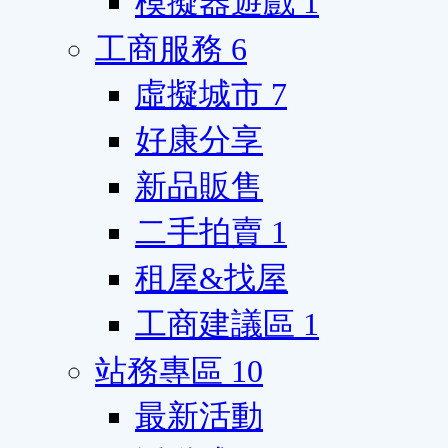
模擬器遊戲
1
工商服務
6
虛擬城市
7
好康分享
新品販售
二手拍賣
1
租屋&找屋
工商建議區
1
站務專區
10
最新活動