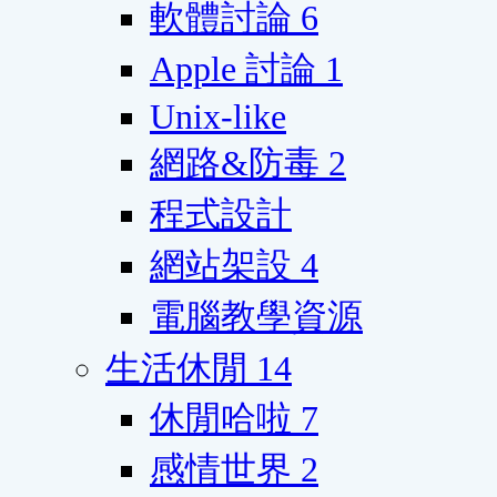
軟體討論
6
Apple 討論
1
Unix-like
網路&防毒
2
程式設計
網站架設
4
電腦教學資源
生活休閒
14
休閒哈啦
7
感情世界
2