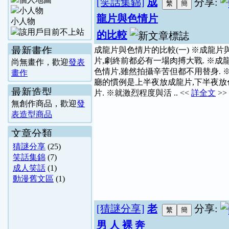
[笑話集錦]
成
分享:
龍片與色情片
小人物
的比較
最新畫作
成龍片與色情片的比較(一) ※成龍片
片,劇終前都必有一場肉搏大戰. ※成
尚無畫作，歡迎
發表
色情片,雖然拍攝辛苦但都不用替身. 
畫作
廳的慣例是上半夜放成龍片,下半夜放
最新造型
片. ※就激烈程度與活 .. <<
詳全文
>>
無創作商品，歡迎
發
表造型商品
文章分類
猜謎分享
(25)
笑話集錦
(7)
成人笑話
(1)
動漫舊文區
(1)
[猜謎分享]
老
分享:
男 人 裸 奔