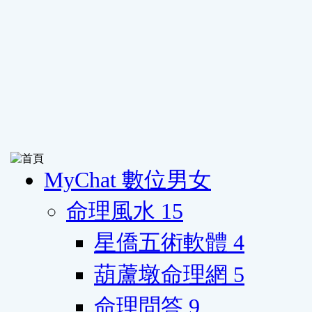
MyChat 數位男女
命理風水
15
星僑五術軟體
4
葫蘆墩命理網
5
命理問答
9