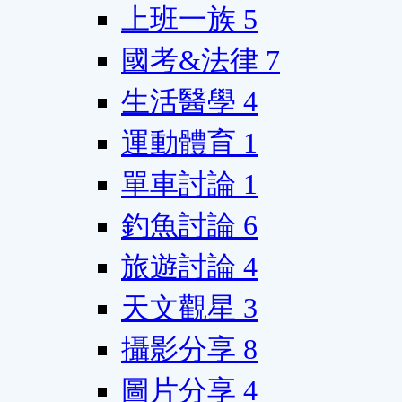
上班一族
5
國考&法律
7
生活醫學
4
運動體育
1
單車討論
1
釣魚討論
6
旅遊討論
4
天文觀星
3
攝影分享
8
圖片分享
4