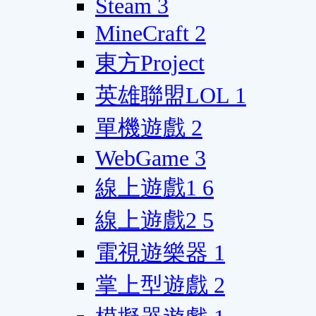
Steam
3
MineCraft
2
東方Project
英雄聯盟LOL
1
單機遊戲
2
WebGame
3
線上遊戲1
6
線上遊戲2
5
電視遊樂器
1
掌上型遊戲
2