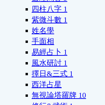
四柱八字
1
紫微斗數
1
姓名學
手面相
易經占卜
1
風水研討
1
擇日&三式
1
西洋占星
無視論塔羅牌
10