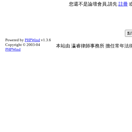
您還不是論壇會員,請先
註冊
Powered by
PHPWind
v1.3.6
Copyright © 2003-04
本站由
瀛睿律師事務所
擔任常年法律
PHPWind