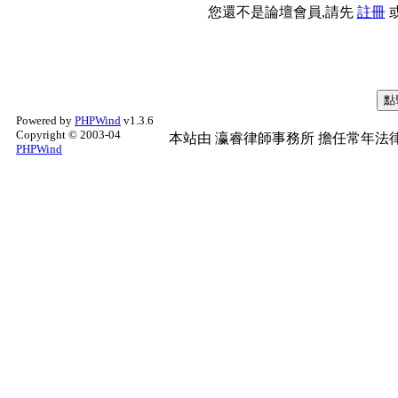
您還不是論壇會員,請先
註冊
Powered by
PHPWind
v1.3.6
Copyright © 2003-04
本站由
瀛睿律師事務所
擔任常年法律
PHPWind