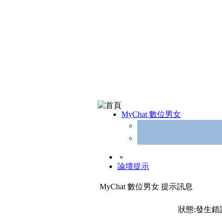
MyChat 數位男女
»
論壇提示
MyChat 數位男女 提示訊息
狀態:發生錯誤