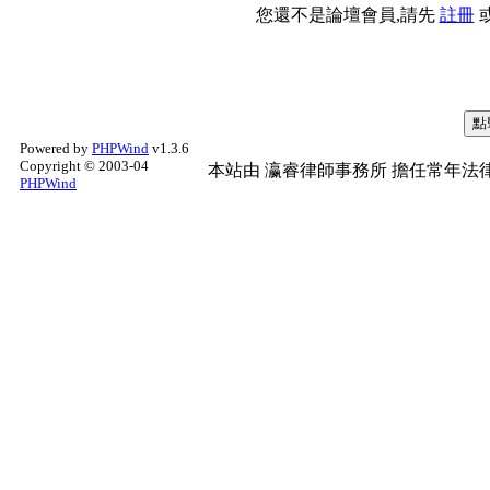
您還不是論壇會員,請先
註冊
Powered by
PHPWind
v1.3.6
Copyright © 2003-04
本站由
瀛睿律師事務所
擔任常年法律
PHPWind