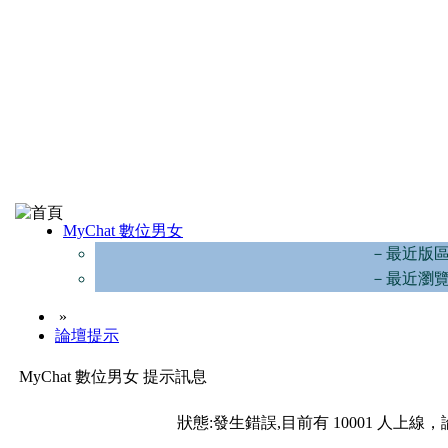
MyChat 數位男女
－最近版
－最近瀏
»
論壇提示
MyChat 數位男女 提示訊息
狀態:發生錯誤,目前有 10001 人上線