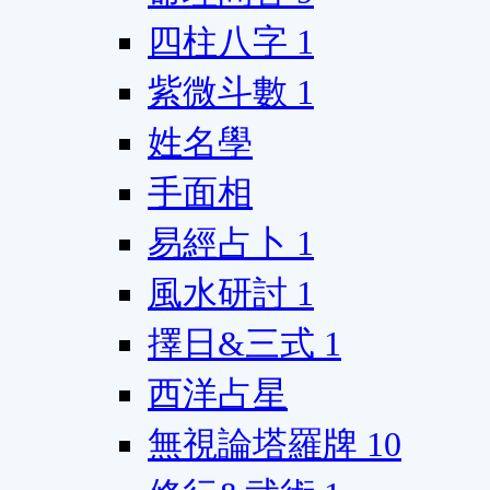
四柱八字
1
紫微斗數
1
姓名學
手面相
易經占卜
1
風水研討
1
擇日&三式
1
西洋占星
無視論塔羅牌
10