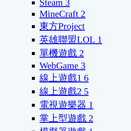
Steam
3
MineCraft
2
東方Project
英雄聯盟LOL
1
單機遊戲
2
WebGame
3
線上遊戲1
6
線上遊戲2
5
電視遊樂器
1
掌上型遊戲
2