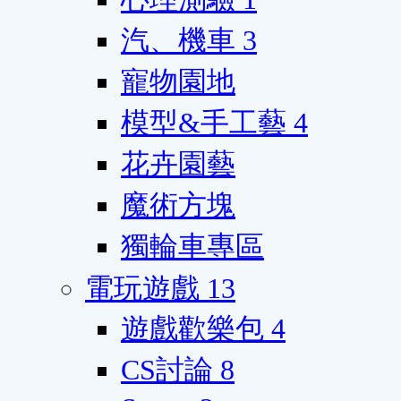
汽、機車
3
寵物園地
模型&手工藝
4
花卉園藝
魔術方塊
獨輪車專區
電玩遊戲
13
遊戲歡樂包
4
CS討論
8