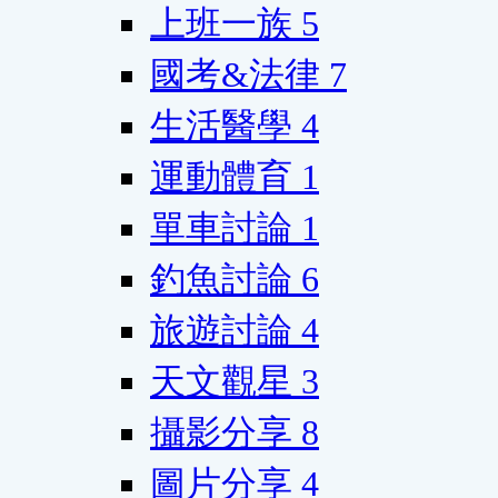
上班一族
5
國考&法律
7
生活醫學
4
運動體育
1
單車討論
1
釣魚討論
6
旅遊討論
4
天文觀星
3
攝影分享
8
圖片分享
4