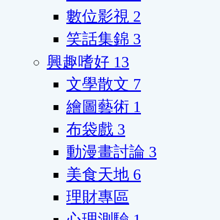
數位影視
2
笑話集錦
3
興趣嗜好
13
文學散文
7
繪圖藝術
1
布袋戲
3
動漫畫討論
3
美食天地
6
理財專區
心理測驗
1