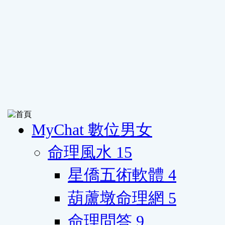
MyChat 數位男女
命理風水
15
星僑五術軟體
4
葫蘆墩命理網
5
命理問答
9