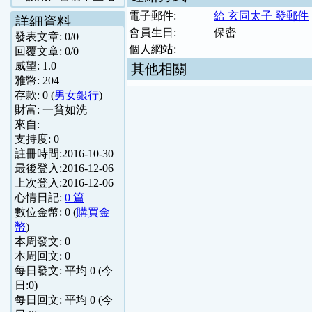
電子郵件:
給 玄同太子 發郵件
詳細資料
會員生日:
保密
發表文章:
0
/
0
個人網站:
回覆文章:
0
/
0
威望:
1.0
其他相關
雅幣:
204
存款:
0
(
男女銀行
)
財富:
一貧如洗
來自:
支持度:
0
註冊時間:
2016-10-30
最後登入:
2016-12-06
上次登入:
2016-12-06
心情日記:
0 篇
數位金幣:
0
(
購買金
幣
)
本周發文:
0
本周回文:
0
每日發文: 平均
0
(今
日:
0
)
每日回文: 平均
0
(今