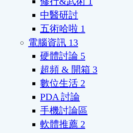
修行&武術
1
中醫研討
五術哈啦
1
電腦資訊
13
硬體討論
5
超頻 & 開箱
3
數位生活
2
PDA 討論
手機討論區
軟體推薦
2