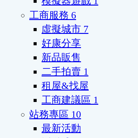
模擬器遊戲
1
工商服務
6
虛擬城市
7
好康分享
新品販售
二手拍賣
1
租屋&找屋
工商建議區
1
站務專區
10
最新活動