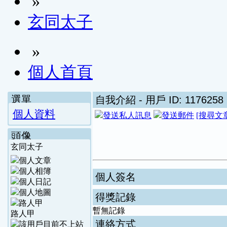
»
玄同太子
»
個人首頁
選單
自我介紹
- 用戶 ID: 1176258
個人資料
[搜尋文
頭像
玄同太子
個人簽名
得獎記錄
暫無記錄
路人甲
連絡方式