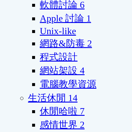
軟體討論
6
Apple 討論
1
Unix-like
網路&防毒
2
程式設計
網站架設
4
電腦教學資源
生活休閒
14
休閒哈啦
7
感情世界
2